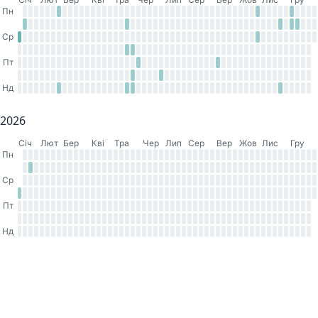
Пн
Ср
Пт
Нд
2026
Cіч
Лют
Бер
Кві
Тра
Чер
Лип
Сер
Вер
Жов
Лис
Гру
Пн
Ср
Пт
Нд